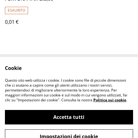
ESAURITO
0,01 €
Cookie
Contact Us
Legal Terms
Privacy Policy
Cookie Policy
Questo sito web utilizza i cookie. I cookie sono file di piccole dimensioni
che ci aiutano a capire come gli utenti utilizzano i nostri servizi,
permettendoci di migliorare ulteriormente la loro esperienza. Per
maggiori informazioni sui cookie e sul modo in cui vengono utilizzati, fai
clic su "Impostazioni dei cookie". Consulta la nostra
Politica sui cookie
.
Accetta tutti
ESALTATO GIOIELLI -Store - Gold & Diamond
©
2026
® -P.Iva 03351640786
Impostazioni dei cookie