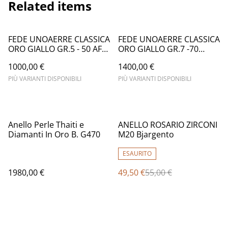
Related items
FEDE UNOAERRE CLASSICA
FEDE UNOAERRE CLASSICA
ORO GIALLO GR.5 - 50 AFN
ORO GIALLO GR.7 -70
1
AFN1
1000,00 €
1400,00 €
PIÙ VARIANTI DISPONIBILI
PIÙ VARIANTI DISPONIBILI
%
Anello Perle Thaiti e
ANELLO ROSARIO ZIRCONI
Diamanti In Oro B. G470
M20 Bjargento
ESAURITO
1980,00 €
49,50 €
55,00 €