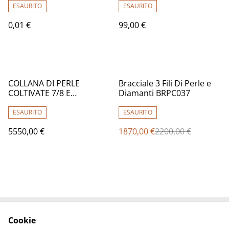
ESAURITO
ESAURITO
0,01 €
99,00 €
%
COLLANA DI PERLE
Bracciale 3 Fili Di Perle e
COLTIVATE 7/8 E
Diamanti BRPC037
DIAMANTI 3/2658
ESAURITO
ESAURITO
5550,00 €
1870,00 €
2200,00 €
Cookie
Contact Us
Legal Terms