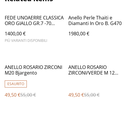
FEDE UNOAERRE CLASSICA
Anello Perle Thaiti e
ORO GIALLO GR.7 -70
Diamanti In Oro B. G470
AFN1
1400,00 €
1980,00 €
PIÙ VARIANTI DISPONIBILI
%
%
ANELLO ROSARIO ZIRCONI
ANELLO ROSARIO
M20 Bjargento
ZIRCONI/VERDE M 12
Bjargento
ESAURITO
49,50 €
55,00 €
49,50 €
55,00 €