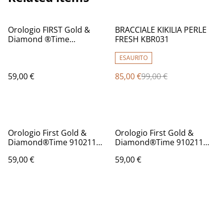
%
Orologio FIRST Gold &
BRACCIALE KIKILIA PERLE
Diamond ®️Time
FRESH KBR031
VerdeMM
ESAURITO
59,00 €
85,00 €
99,00 €
Orologio First Gold &
Orologio First Gold &
Diamond®️Time 910211
Diamond®️Time 910211
Fucsia
Turchese
59,00 €
59,00 €