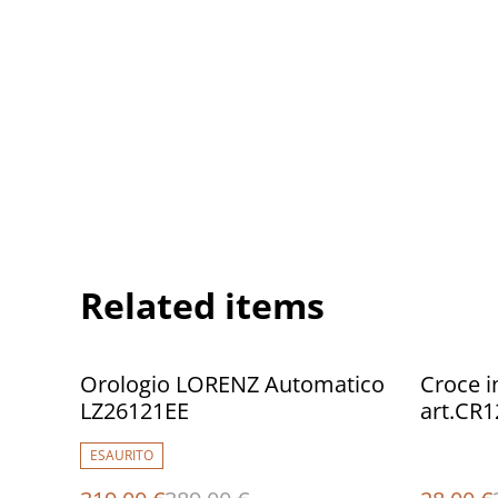
Related items
%
%
Orologio LORENZ Automatico
Croce in
LZ26121EE
art.CR1
ESAURITO