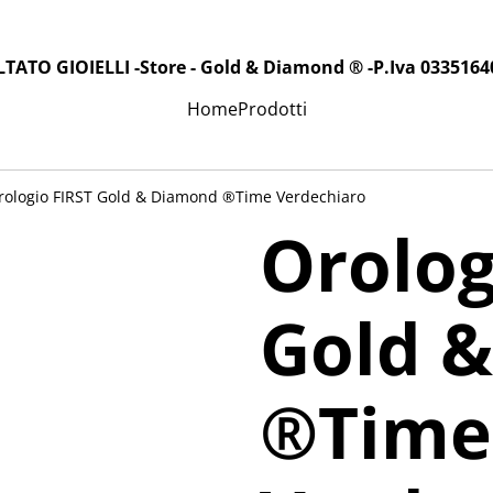
LTATO GIOIELLI -Store - Gold & Diamond ® -P.Iva 0335164
Home
Prodotti
rologio FIRST Gold & Diamond ®️Time Verdechiaro
Orolog
Gold 
®️Time