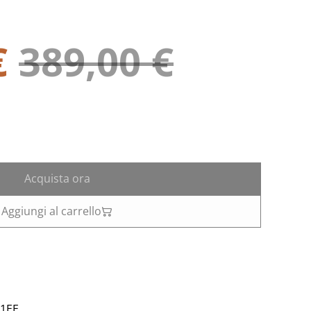
€
389,00 €
Acquista ora
Aggiungi al carrello
1EE