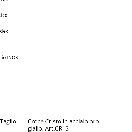
tico
o
ndex
iaio INOX
%
aglio
Croce Cristo in acciaio oro
giallo. Art.CR13