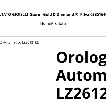
LTATO GIOIELLI -Store - Gold & Diamond ® -P.Iva 0335164
Home
Prodotti
Z Automatico LZ26121EE
Orolo
Autom
LZ261