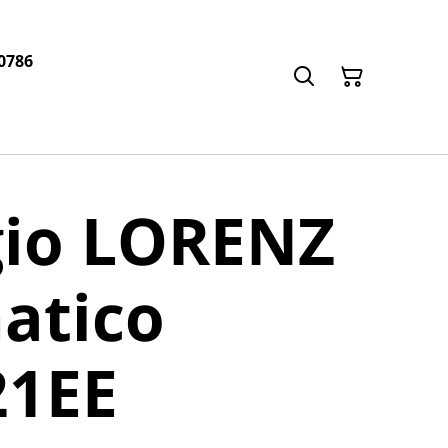
0786
gio LORENZ
atico
21EE