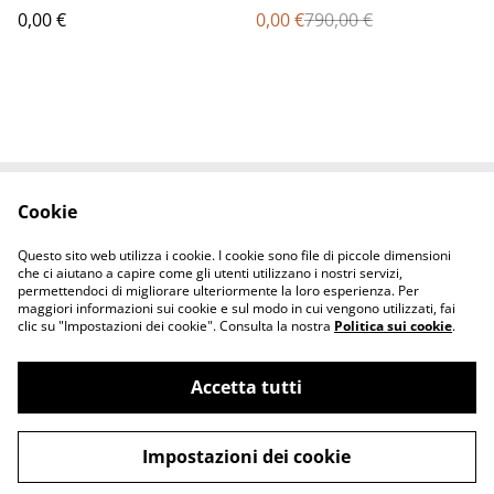
0,00 €
0,00 €
790,00 €
Cookie
Contact Us
Legal Terms
Privacy Policy
Cookie Policy
Questo sito web utilizza i cookie. I cookie sono file di piccole dimensioni
che ci aiutano a capire come gli utenti utilizzano i nostri servizi,
permettendoci di migliorare ulteriormente la loro esperienza. Per
maggiori informazioni sui cookie e sul modo in cui vengono utilizzati, fai
clic su "Impostazioni dei cookie". Consulta la nostra
Politica sui cookie
.
Accetta tutti
ESALTATO GIOIELLI -Store - Gold & Diamond
©
2026
® -P.Iva 03351640786
Impostazioni dei cookie
powered by