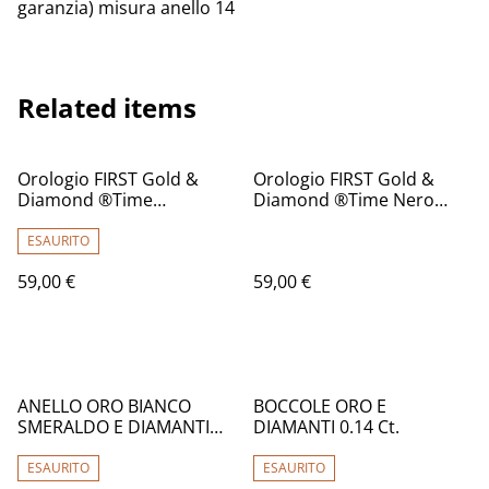
garanzia) misura anello 14
Related items
Orologio FIRST Gold &
Orologio FIRST Gold &
Diamond ®️Time
Diamond ®️Time Nero
NeroVerde
Rosso
ESAURITO
59,00 €
59,00 €
%
ANELLO ORO BIANCO
BOCCOLE ORO E
SMERALDO E DIAMANTI
DIAMANTI 0.14 Ct.
G220
ESAURITO
ESAURITO